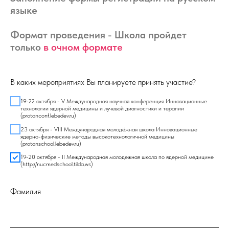
языке
Формат проведения - Школа пройдет
только
в очном формате
В каких мероприятиях Вы планируете принять участие?
19-22 октября - V Международная научная конференция Инновационные
технологии ядерной медицины и лучевой диагностики и терапии
(protonconf.lebedev.ru)
23 октября - VIII Международная молодёжная школа Инновационные
ядерно-физические методы высокотехнологичной медицины
(protonschool.lebedev.ru)
19-20 октября - II Международная молодежная школа по ядерной медицине
(http://nucmedschool.tilda.ws)
Фамилия