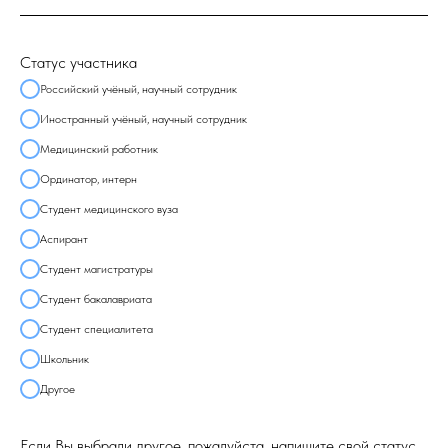
Статус участника
Российский учёный, научный сотрудник
Иностранный учёный, научный сотрудник
Медицинский работник
Ординатор, интерн
Студент медицинского вуза
Аспирант
Студент магистратуры
Студент бакалавриата
Студент специалитета
Школьник
Другое
Если Вы выбрали другое, пожалуйста, напишите свой статус