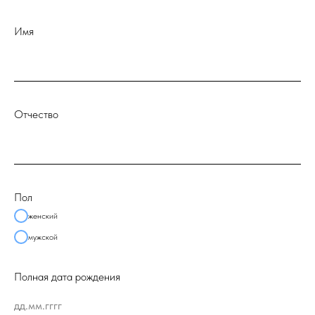
Имя
Отчество
Пол
женский
мужской
Полная дата рождения
дд.мм.гггг